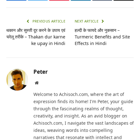
Facebook
Twitter
Pinterest
LinkedIn
Tumblr
Email
PREVIOUS ARTICLE
NEXT ARTICLE
थकान और सुस्ती दूर करने के उपाय एवं
हल्दी के फायदे और नुकसान –
घरेलू तरीके – Thakan dur karne
Turmeric Benefits and Site
ke upay in Hindi
Effects in Hindi
Peter
Website
Welcome to Achisoch.com, where the art of
expression finds its home! I'm Peter, your guide
through the fascinating realms of thought,
creativity, and insight. As an avid blogger on
Achisoch.com, I navigate the vast landscapes of
ideas, weaving words into compelling
narratives that resonate with intellect and