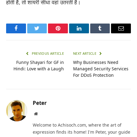
होती है, तो शायरी सीधा वहां उतरती है।
Facebook
Twitter
Pinterest
LinkedIn
Tumblr
Email
PREVIOUS ARTICLE
NEXT ARTICLE
Funny Shayari for GF in
Why Businesses Need
Hindi: Love with a Laugh
Managed Security Services
For DDoS Protection
Peter
Website
Welcome to Achisoch.com, where the art of
expression finds its home! I'm Peter, your guide