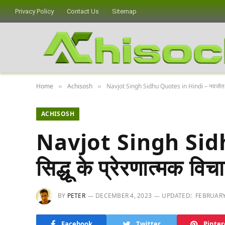
Privacy Policy
Contact Us
Sitemap
Home
Achisosh
Navjot Singh Sidhu Quotes in Hindi – नवजोत सिंह 
»
»
ACHISOSH
Navjot Singh Sidh
सिद्धू के प्रेरणात्मक विच
BY
PETER
DECEMBER 4, 2023
UPDATED:
FEBRUARY
Facebook
Twitter
Pinter