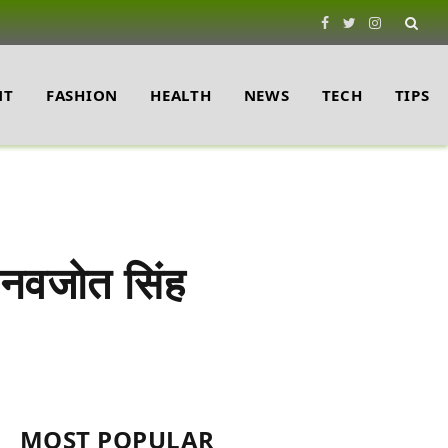
Facebook
Twitter
Instagram
NT
FASHION
HEALTH
NEWS
TECH
TIPS
वजोत सिंह
MOST POPULAR