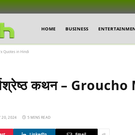
HOME
BUSINESS
ENTERTAINME
Marx Quotes in Hindi
 सर्वश्रेष्ठ कथन – Grouch
 20, 2024
5 MINS READ
est
LinkedIn
Email