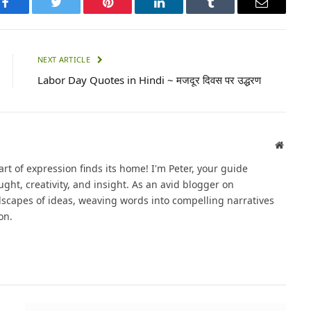
Facebook
Twitter
Pinterest
LinkedIn
Tumblr
Email
NEXT ARTICLE
Labor Day Quotes in Hindi ~ मजदूर दिवस पर उद्धरण
Websit
t of expression finds its home! I'm Peter, your guide
ght, creativity, and insight. As an avid blogger on
dscapes of ideas, weaving words into compelling narratives
on.