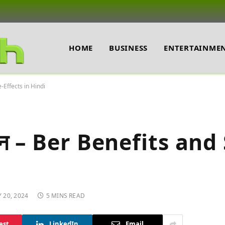
HOME
BUSINESS
ENTERTAINME
e-Effects in Hindi
सान – Ber Benefits and
 20, 2024
5 MINS READ
est
LinkedIn
Email